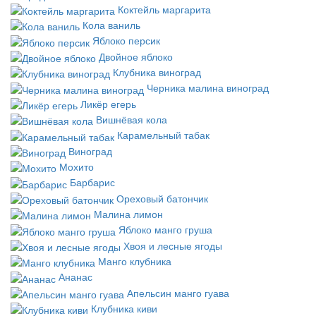
Коктейль маргарита
Кола ваниль
Яблоко персик
Двойное яблоко
Клубника виноград
Черника малина виноград
Ликёр егерь
Вишнёвая кола
Карамельный табак
Виноград
Мохито
Барбарис
Ореховый батончик
Малина лимон
Яблоко манго груша
Хвоя и лесные ягоды
Манго клубника
Ананас
Апельсин манго гуава
Клубника киви