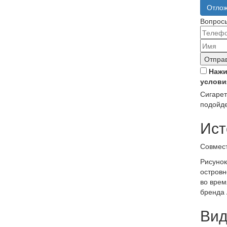
Отлож
Вопросы
Отправ
Нажи
услови
Сигарет
подойде
Ист
Совмест
Рисунок
островн
во врем
бренда 
Вид