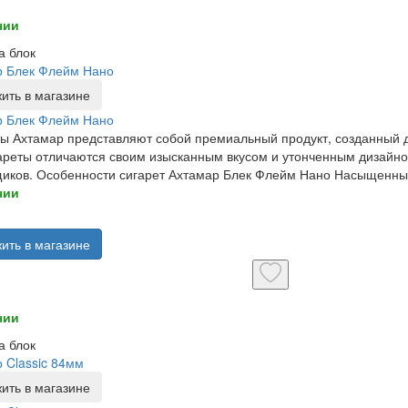
чии
а блок
р Блек Флейм Нано
ить в магазине
р Блек Флейм Нано
ы Ахтамар представляют собой премиальный продукт, созданный д
ареты отличаются своим изысканным вкусом и утонченным дизайн
иков. Особенности сигарет Ахтамар Блек Флейм Нано Насыщенный 
чии
ить в магазине
чии
а блок
 Classic 84мм
ить в магазине