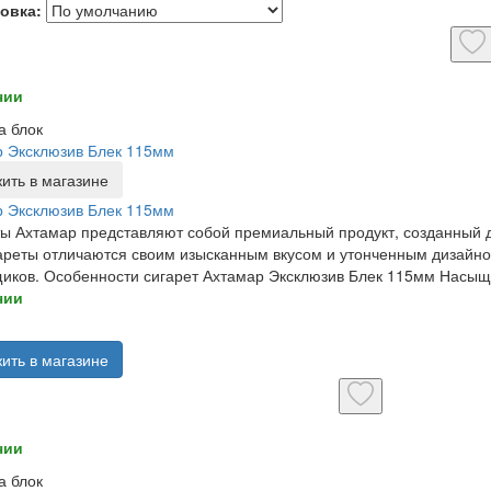
овка:
чии
а блок
 Эксклюзив Блек 115мм
ить в магазине
 Эксклюзив Блек 115мм
ы Ахтамар представляют собой премиальный продукт, созданный д
ареты отличаются своим изысканным вкусом и утонченным дизайн
иков. Особенности сигарет Ахтамар Эксклюзив Блек 115мм Насыще
чии
ить в магазине
чии
а блок