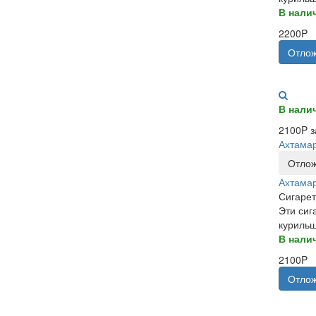
В нали
2200P
Отлож
В нали
2100P з
Ахтама
Отлож
Ахтама
Сигарет
Эти сиг
курильщ
В нали
2100P
Отлож