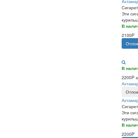
Ахтамар
Сигарет
Эти сиг
курильщ
В нали
2100P
Отлож
В нали
2200P з
Ахтамар
Отлож
Ахтамар
Сигарет
Эти сиг
курильщ
В нали
2200P