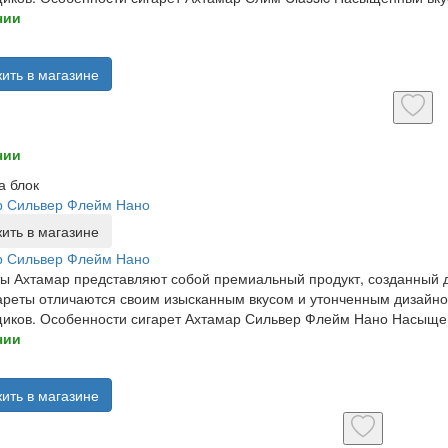
чии
ить в магазине
чии
а блок
р Сильвер Флейм Нано
ить в магазине
р Сильвер Флейм Нано
ы Ахтамар представляют собой премиальный продукт, созданный д
ареты отличаются своим изысканным вкусом и утонченным дизайн
иков. Особенности сигарет Ахтамар Сильвер Флейм Нано Насыщенн
чии
ить в магазине