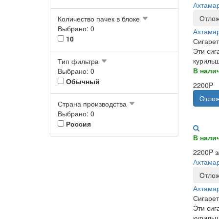
Ахтама
Отлож
Количество пачек в блоке
Выбрано: 0
Ахтама
10
Сигарет
Эти сиг
курильщ
Тип фильтра
В нали
Выбрано: 0
Обычный
2200P
Отлож
Страна производства
Выбрано: 0
Россия
В нали
2200P з
Ахтамар
Отлож
Ахтамар
Сигарет
Эти сиг
курильщ