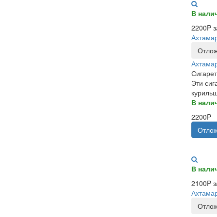
В нали
2200P з
Ахтама
Отлож
Ахтама
Сигарет
Эти сиг
курильщ
В нали
2200P
Отлож
В нали
2100P з
Ахтамар
Отлож