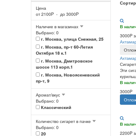
Сортир
Цена
от
2100
P - до
3000
P
Наличие в магазинах
В нали
Выбрано: 0
3000P з
г. Москва, улица Снежная, 25
Ахтамар
г. Москва, пр-т 60-Летия
Отлож
Октября 18 к.1
Ахтамар
г. Москва, Дмитровское
Сигарет
шоссе 113 корп.1
Эти сиг
г. Москва, Новоясеневский
курильщ
пр-т, 9
В нали
3000P
Аромат/вкус
Отлож
Выбрано: 0
Классический
Количество сигарет в пачке
В нали
Выбрано: 0
2200P з
20