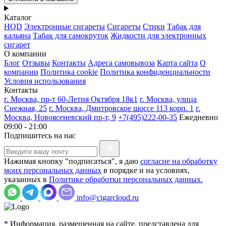
Каталог
HQD
Электронные сигареты
Сигареты
Стики
Табак для
кальяна
Табак для самокруток
Жидкости для электронных
сигарет
О компании
Блог
Отзывы
Контакты
Адреса самовывоза
Карта сайта
О
компании
Политика cookie
Политика конфиденциальности
Условия использования
Контакты
г. Москва, пр-т 60-Летия Октября 18к1
г. Москва, улица
Снежная, 25
г. Москва, Дмитровское шоссе 113 корп. 1
г.
Москва, Новоясеневский пр-т, 9
+7(495)222-00-35
Ежедневно
09:00 - 21:00
Подпишитесь на нас
Нажимая кнопку "подписаться", я даю
согласие на обработку
моих персональных данных
в порядке и на условиях,
указанных в
Политике обработки персональных данных.
info@cigarcloud.ru
* Информация, размещенная на сайте, представлена для