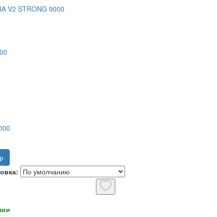
A V2 STRONG 9000
00
000
р
овка:
чии