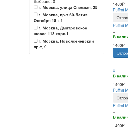
Выбрано: 0
1400P
г. Москва, улица Снежная, 25
Puffmi 
г. Москва, пр-т 60-Летия
Отлож
Октября 18 к.1
Puffmi 
г. Москва, Дмитровское
..
шоссе 113 корп.1
В нали
г. Москва, Новоясеневский
1400P
пр-т, 9
Отлож
В нали
1400P
Puffmi 
Отлож
Puffmi 
..
В нали
1400P