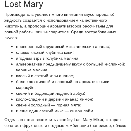
Lost Mary
Производитель уделяет много внимания вкусопередаче:
жидкость создается с использованием качественного
никотина, а пропорции ароматизаторов рассчитаны для
ровной работы mesh-испарителя. Среди востребованных
вкусов:
проверенный фруктовый микс апельсин ананас;
сладко-кислый клубника киви;
ягодный взрыв голубика малина;
альтернатива предыдущему вкусу с большей кислинкой:
черника малина;
кислый и свежий киви ананас;
более экзотичный и сложный по ароматике киви
маракуйя;
свежий и бодрящий ледяной арбуз;
кисло-сладкий и дерзкий ананас лимон;
свежий холодный — горная мята;
и еще один свежий микс — лимон лайм.
Отдельно стоит вспомнить линейку Lost Mary Mixer, которая
сочетает фруктовые и ягодные комбинации (например, яблоко
виноград, яблочные леденцы) и дает заметно более яркую