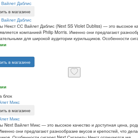
 Вайлет Даблис
ить в магазине
 Вайлет Даблис
ы Некст СС Вайлет Даблис (Next SS Violet Dubliss) — это высокое 
является компанией Philip Morris. Именно они предлагают разнообр
ательными для широкой аудитории курильщиков. Особенности сига
чии
ить в магазине
чии
а блок
йлет Микс
ить в магазине
йлет Микс
ы Next Вайлет Микс — это высокое качество и доступная цена, род
 Именно они предлагают разнообразие вкусов и крепостей, что де
иков. Особенности сигарет Next Сигареты Некст отличаются мя..