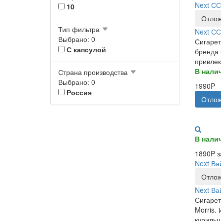
Next СС
10
Отлож
Тип фильтра
Next СС
Выбрано: 0
Сигарет
С капсулой
бренда 
привлек
В нали
Страна производства
Выбрано: 0
1990P
Россия
Отлож
В нали
1890P з
Next Ва
Отлож
Next Ва
Сигарет
Morris.
курильщ