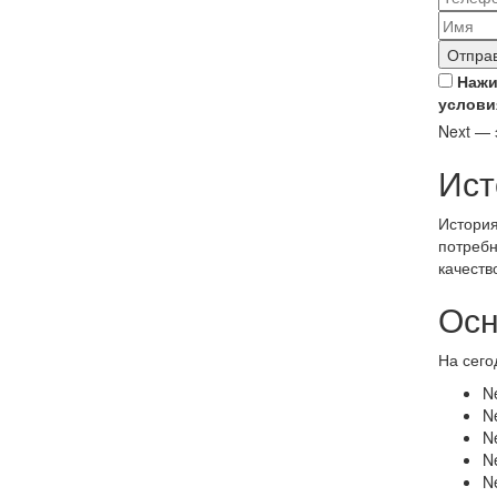
Отправ
Нажи
услови
Next — 
Ист
История
потребн
качеств
Осн
На сего
N
N
N
N
N