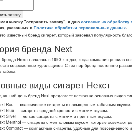
ить заявку
мая кнопку "отправить заявку", я даю
согласие на обработку
ях, указанных в
Политике обработки персональных данных
.
это известный бренд сигарет, который завоевал популярность благ
ория бренда Next
 бренда Некст началась в 1990-х годах, когда компания решила со
ости современных курильщиков. С тех пор бренд постоянно разви
о табака.
овные виды сигарет Некст
дняшний день бренд Next предлагает несколько основных видов сиг
ext Red — классические сигареты с насыщенным табачным вкусом.
ext Blue — сигареты средней крепости с мягким вкусом.
ext Silver — легкие сигареты с мягким и приятным вкусом.
ext Menthol — сигареты с ментоловым вкусом, которые освежают д
ext Compact — компактные сигареты, удобные для повседневного и