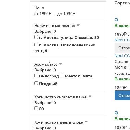
Сортир
Цена
от
1890
P - до
1990
P
Наличие в магазинах
В нали
Выбрано: 0
1890P з
г. Москва, улица Снежная, 25
Next СС
г. Москва, Новоясеневский
Отлож
пр-т, 9
Next СС
Сигарет
Аромат/вкус
Morris.
Выбрано: 0
курильщ
Виноград
Ментол, мята
В нали
Ягодный
1890P
Отлож
Количество сигарет в пачке
Выбрано: 0
20
В нали
Количество пачек в блоке
1990P з
Выбрано: 0