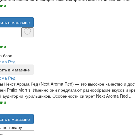
чии
ить в магазине
чии
а блок
ома Ред
ить в магазине
ома Ред
ы Некст Арома Ред (Next Aroma Red) — это высокое качество и до
ей Philip Morris. Именно они предлагают разнообразие вкусов и кр
 аудитории курильщиков. Особенности сигарет Next Aroma Red ..
чии
ить в магазине
 по товару