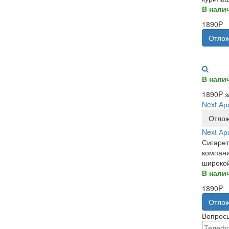
В нали
1890P
Отлож
В нали
1890P з
Next Ар
Отлож
Next Ар
Сигарет
компани
широкой
В нали
1890P
Отлож
Вопросы