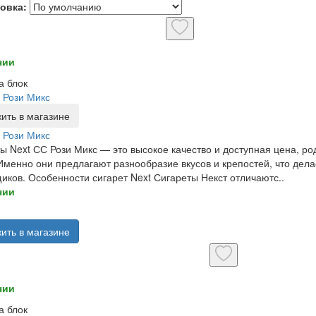
овка:
чии
а блок
 Рози Микс
ить в магазине
 Рози Микс
ы Next СС Рози Микс — это высокое качество и доступная цена, ро
 Именно они предлагают разнообразие вкусов и крепостей, что де
иков. Особенности сигарет Next Сигареты Некст отличаютс..
чии
ить в магазине
чии
а блок