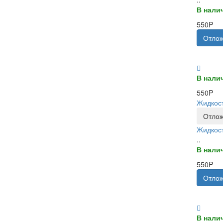
В нали
550P
Отлож
В нали
550P
Жидкост
Отлож
Жидкост
..
В нали
550P
Отлож
В нали