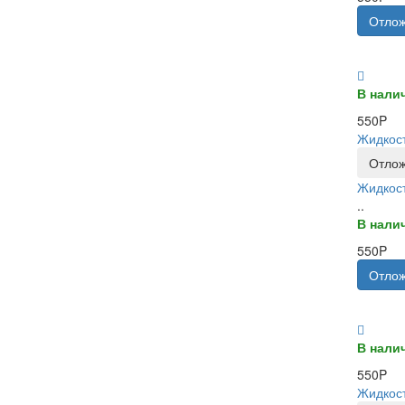
Отлож
В нали
550P
Жидкост
Отлож
Жидкост
..
В нали
550P
Отлож
В нали
550P
Жидкост