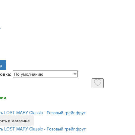
r
р
овка:
чии
ь LOST MARY Classic - Розовый грейпфрут
ить в магазине
ь LOST MARY Classic - Розовый грейпфрут