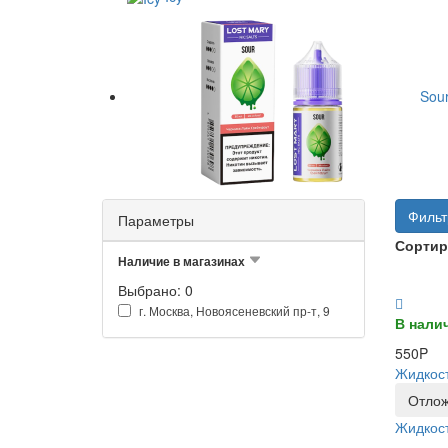
Sou
Фильт
Параметры
Сортир
Наличие в магазинах
Выбрано: 0
г. Москва, Новоясеневский пр-т, 9
В нали
550P
Жидкост
Отлож
Жидкост
..