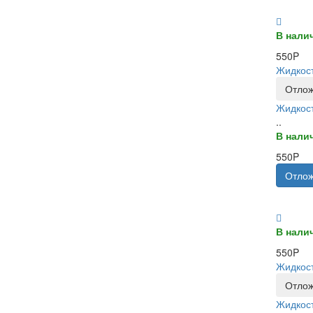
В нали
550P
Жидкост
Отлож
Жидкост
..
В нали
550P
Отлож
В нали
550P
Жидкост
Отлож
Жидкост