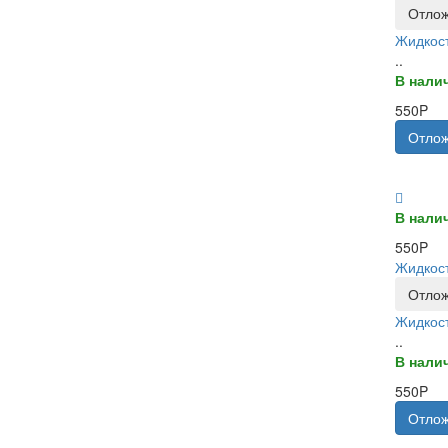
Отлож
Жидкост
..
В нали
550P
Отлож
В нали
550P
Жидкост
Отлож
Жидкост
..
В нали
550P
Отлож