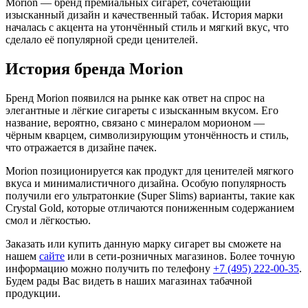
Morion — бренд премиальных сигарет, сочетающий
изысканный дизайн и качественный табак. История марки
началась с акцента на утончённый стиль и мягкий вкус, что
сделало её популярной среди ценителей.
История бренда Morion
Бренд Morion появился на рынке как ответ на спрос на
элегантные и лёгкие сигареты с изысканным вкусом. Его
название, вероятно, связано с минералом морионом —
чёрным кварцем, символизирующим утончённость и стиль,
что отражается в дизайне пачек.
Morion позиционируется как продукт для ценителей мягкого
вкуса и минималистичного дизайна. Особую популярность
получили его ультратонкие (Super Slims) варианты, такие как
Crystal Gold, которые отличаются пониженным содержанием
смол и лёгкостью.
Заказать или купить данную марку сигарет вы сможете на
нашем
сайте
или в сети-розничных магазинов. Более точную
информацию можно получить по телефону
+7 (495) 222-00-35
.
Будем рады Вас видеть в наших магазинах табачной
продукции.