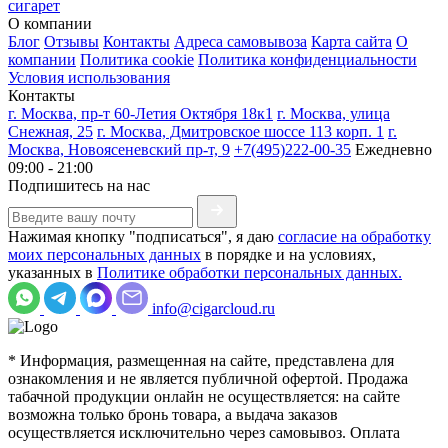
сигарет
О компании
Блог
Отзывы
Контакты
Адреса самовывоза
Карта сайта
О
компании
Политика cookie
Политика конфиденциальности
Условия использования
Контакты
г. Москва, пр-т 60-Летия Октября 18к1
г. Москва, улица
Снежная, 25
г. Москва, Дмитровское шоссе 113 корп. 1
г.
Москва, Новоясеневский пр-т, 9
+7(495)222-00-35
Ежедневно
09:00 - 21:00
Подпишитесь на нас
Нажимая кнопку "подписаться", я даю
согласие на обработку
моих персональных данных
в порядке и на условиях,
указанных в
Политике обработки персональных данных.
info@cigarcloud.ru
* Информация, размещенная на сайте, представлена для
ознакомления и не является публичной офертой. Продажа
табачной продукции онлайн не осуществляется: на сайте
возможна только бронь товара, а выдача заказов
осуществляется исключительно через самовывоз. Оплата