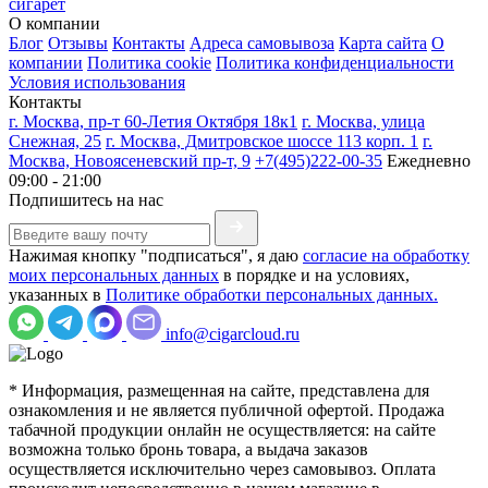
сигарет
О компании
Блог
Отзывы
Контакты
Адреса самовывоза
Карта сайта
О
компании
Политика cookie
Политика конфиденциальности
Условия использования
Контакты
г. Москва, пр-т 60-Летия Октября 18к1
г. Москва, улица
Снежная, 25
г. Москва, Дмитровское шоссе 113 корп. 1
г.
Москва, Новоясеневский пр-т, 9
+7(495)222-00-35
Ежедневно
09:00 - 21:00
Подпишитесь на нас
Нажимая кнопку "подписаться", я даю
согласие на обработку
моих персональных данных
в порядке и на условиях,
указанных в
Политике обработки персональных данных.
info@cigarcloud.ru
* Информация, размещенная на сайте, представлена для
ознакомления и не является публичной офертой. Продажа
табачной продукции онлайн не осуществляется: на сайте
возможна только бронь товара, а выдача заказов
осуществляется исключительно через самовывоз. Оплата