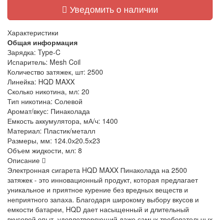
Уведомить о наличии
Характеристики
Общая информация
Зарядка:
Type-C
Испаритель:
Mesh Coil
Количество затяжек, шт:
2500
Линейка:
HQD MAXX
Сколько никотина, мл:
20
Тип никотина:
Солевой
Аромат/вкус:
Пинаколада
Емкость аккумулятора, мА/ч:
1400
Материал:
Пластик/металл
Размеры, мм:
124.0х20.5х23
Объем жидкости, мл:
8
Описание
Электронная сигарета HQD MAXX Пинаколада на 2500
затяжек - это инновационный продукт, которая предлагает
уникальное и приятное курение без вредных веществ и
неприятного запаха. Благодаря широкому выбору вкусов и
емкости батареи, HQD дает насыщенный и длительный
вкусовой опыт, удовлетворяющий даже самых требовательных