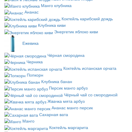
Манго клубника
Ананас
Коктейль карибский дождь
Клубника киви
Энергетик яблоко киви
Ежевика
Чёрная смородина
Черника
Коктейль испанская орчата
Попкорн
Клубника банан
Персик манго арбуз
Чёрный чай со смородиной
Жвачка мята арбуз
Ананас манго персик
Сахарная вата
Манго
Коктейль маргарита