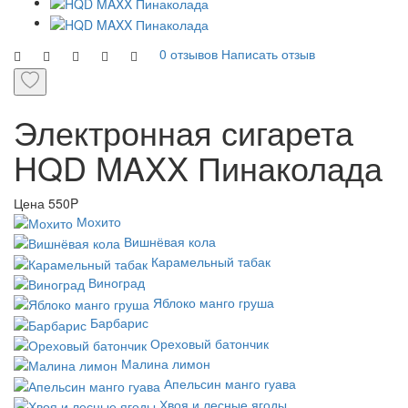
0 отзывов
Написать отзыв
Электронная сигарета
HQD MAXX Пинаколада
Цена
550P
Мохито
Вишнёвая кола
Карамельный табак
Виноград
Яблоко манго груша
Барбарис
Ореховый батончик
Малина лимон
Апельсин манго гуава
Хвоя и лесные ягоды