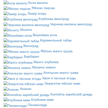
Кола ваниль
Яблоко персик
Ликёр егерь
Клубника виноград
Черника малина виноград
Мохито
Вишнёвая кола
Карамельный табак
Виноград
Яблоко манго груша
Барбарис
Манго клубника
Малина лимон
Апельсин манго гуава
Хвоя и лесные ягоды
Энергетик яблоко киви
Ананас
Коктейль карибский дождь
Клубника киви
Пинаколада