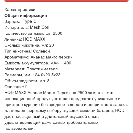
Характеристики
Общая информация
Зарядка:
Type-C
Испаритель:
Mesh Coil
Количество затяжек, шт:
2500
Линейка:
HQD MAXX
Сколько никотина, мл:
20
Тип никотина:
Солевой
Аромат/вкус:
Ананас манго персик
Емкость аккумулятора, мА/ч:
1400
Материал:
Пластик/металл
Размеры, мм:
124.0х20.5х23
Объем жидкости, мл:
8
Описание
HQD MAXX Ананас Манго Персик на 2500 затяжек - это
инновационный продукт, которая предлагает уникальное и
приятное курение без вредных веществ и неприятного запаха.
Благодаря широкому выбору вкусов и емкости батареи, HQD
дает насыщенный и длительный вкусовой опыт,
удовлетворяющий даже самых требовательных
пользователей.