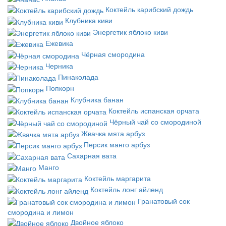
Коктейль карибский дождь
Клубника киви
Энергетик яблоко киви
Ежевика
Чёрная смородина
Черника
Пинаколада
Попкорн
Клубника банан
Коктейль испанская орчата
Чёрный чай со смородиной
Жвачка мята арбуз
Персик манго арбуз
Сахарная вата
Манго
Коктейль маргарита
Коктейль лонг айленд
Гранатовый сок
смородина и лимон
Двойное яблоко