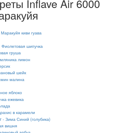
еты Inflave Air 6000
маракуйя
 - Маракуйя киви гуава
r - Фиолетовая шипучка
довая груша
 Земляника лимон
персик
Банановый шейк
асмин малина
асное яблоко
вачка ежевика
колада
- Арахис в карамели
Air - Зима Синий (голубика)
ная вишня
 Малиновый арбуз