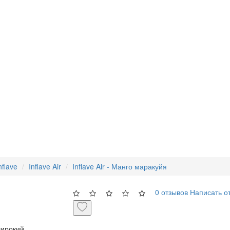
nflave
Inflave Air
Inflave Air - Манго маракуйя
0 отзывов
Написать о
широкий