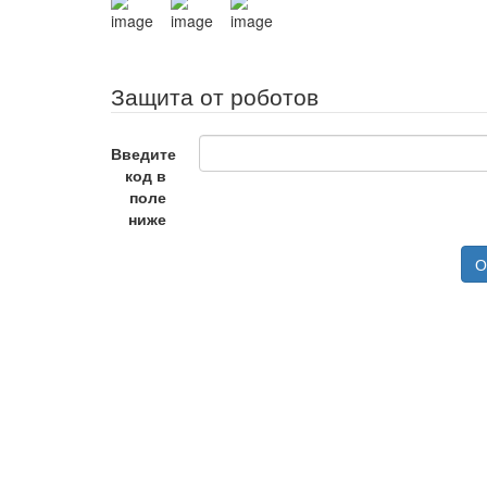
Защита от роботов
Введите
код в
поле
ниже
О