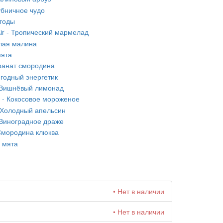
лубничное чудо
ягоды
 Air - Тропический мармелад
пелая малина
мята
 Гранат смородина
 Ягодный энергетик
 - Вишнёвый лимонад
ir - Кокосовое мороженое
 - Холодный апельсин
 - Виноградное драже
- Смородина клюква
я мята
• Нет в наличии
• Нет в наличии