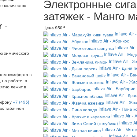
Электронные сигар
е количество
затяжек - Манго 
 -
Цена
950P
Inflave Air
Inflave Air - Абрикос
Inflave Ai
з химического
Inflave Air - Ме
Inflave Air -
Inflave Air - Дыня 
етом комфорта в
Inflave Air - 
 на работе, в
Inflave Air - Ж
иятно лежит в
Inflave Air - Барбарис
Inflave Air - Кр
лефону
+7 (495)
Inflave Air - Ж
ах табачной
Inflave Air - Пина 
Inflave Air 
Inflave 
Inflave Air - Мят
Inflave Air -