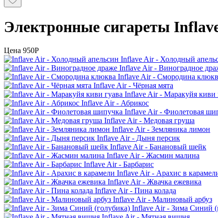
Электронные сигареты Inflave
Цена
950P
Inflave Air - Холодный апель
Inflave Air - Виноградное дра
Inflave Air - Смородина клюк
Inflave Air - Чёрная мята
Inflave Air - Маракуйя киви
Inflave Air - Абрикос
Inflave Air - Фиолетовая ш
Inflave Air - Медовая груша
Inflave Air - Земляника лимон
Inflave Air - Дыня персик
Inflave Air - Банановый шейк
Inflave Air - Жасмин малина
Inflave Air - Барбарис
Inflave Air - Арахис в карамел
Inflave Air - Жвачка ежевика
Inflave Air - Пина колада
Inflave Air - Малиновый арбуз
Inflave Air - Зима Синий 
Inflave Air - Мятная вишня