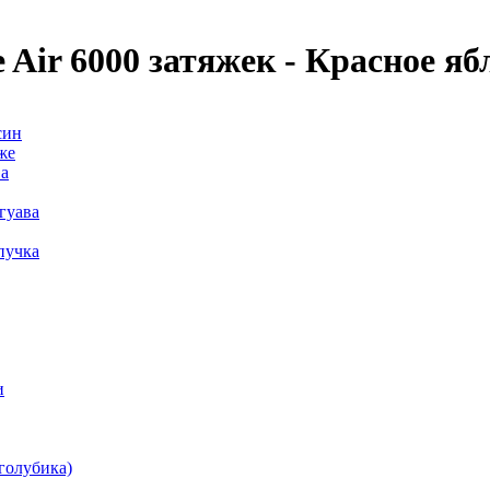
 Air 6000 затяжек - Красное яб
син
же
ва
 гуава
ипучка
и
(голубика)