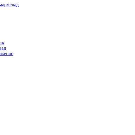
 мармелад
ик
над
роженое