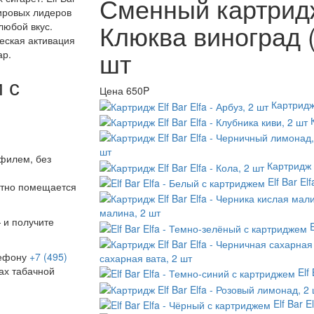
Сменный картридж 
мировых лидеров
Клюква виноград (
любой вкус.
еская активация
шт
ар.
 с
Цена
650P
-
Картридж 
шт
филем, без
Картридж E
Elf Bar E
ртно помещается
малина, 2 шт
 и получите
лефону
+7 (495)
сахарная вата, 2 шт
ах табачной
Elf
Elf Bar 