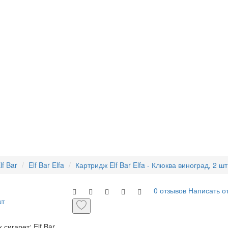
lf Bar
Elf Bar Elfa
Картридж Elf Bar Elfa - Клюква виноград, 2 шт
0 отзывов
Написать о
сигарет: Elf Bar