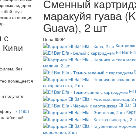
Сменный картридж 
мировых лидеров
маракуйя гуава (Ki
любой вкус.
еская активация
Guava), 2 шт
ар.
 с
Цена
650P
- Киви
Картридж E
Elf Bar E
малина, 2 шт
филем, без
ртно помещается
сахарная вата, 2 шт
Elf
 и получите
Elf Bar 
лефону
+7 (495)
Карт
ах табачной
мороженое, 2 шт