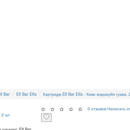
lf Bar
Elf Bar Elfa
Картридж Elf Bar Elfa - Киви маракуйя гуава, 
0 отзывов
Написать о
сигарет: Elf Bar