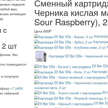
Сменный картридж 
мировых лидеров
Черника кислая м
любой вкус.
еская активация
Sour Raspberry), 
ар.
 с
Цена
650P
-
Картридж
Картридж 
 2 шт
филем, без
Картридж Elf Bar Elfa - Черничный л
ртно помещается
Elf Bar E
Картридж E
 и получите
сахарная вата, 2 шт
лефону
+7 (495)
Elf
ах табачной
Elf Bar 