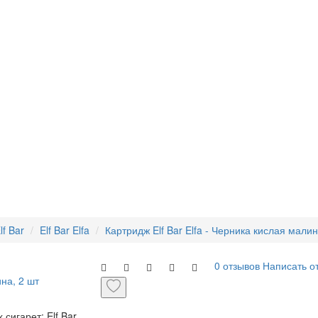
lf Bar
Elf Bar Elfa
Картридж Elf Bar Elfa - Черника кислая малин
0 отзывов
Написать о
сигарет: Elf Bar