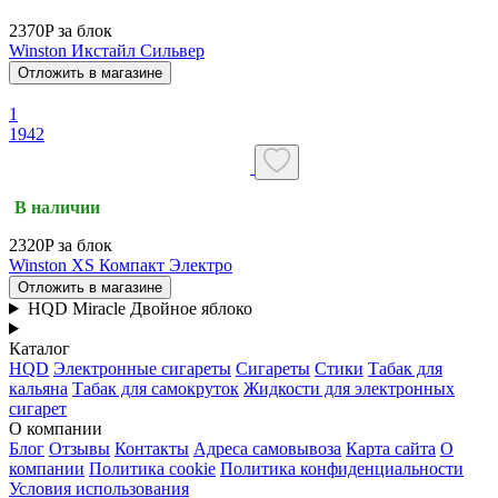
2370P за блок
Winston Икстайл Сильвер
Отложить в магазине
1
1942
В наличии
2320P за блок
Winston XS Компакт Электро
Отложить в магазине
HQD Miracle Двойное яблоко
Каталог
HQD
Электронные сигареты
Сигареты
Стики
Табак для
кальяна
Табак для самокруток
Жидкости для электронных
сигарет
О компании
Блог
Отзывы
Контакты
Адреса самовывоза
Карта сайта
О
компании
Политика cookie
Политика конфиденциальности
Условия использования