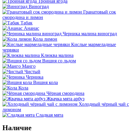
Тройная ягода
Виноград
Гранатовый сок
смородина и лимон
Табак
Ананас
Черника малина виноград
Кола лимон
Кислые мармеладные
червяки
Клюква малина
Вишня со льдом
Манго
Чистый
Черника
Вишня кола
Кола
Чёрная смородина
Жвачка мята арбуз
Холодный чёрный чай с
лимоном
Сладкая мята
Наличие