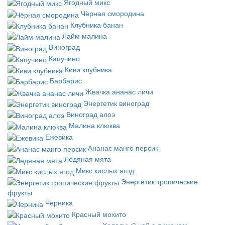
Ягодный микс
Чёрная смородина
Клубника банан
Лайм малина
Виноград
Капучино
Киви клубника
Барбарис
Жвачка ананас личи
Энергетик виноград
Виноград алоэ
Малина клюква
Ежевика
Ананас манго персик
Ледяная мята
Микс кислых ягод
Энергетик тропические
фрукты
Черника
Красный мохито