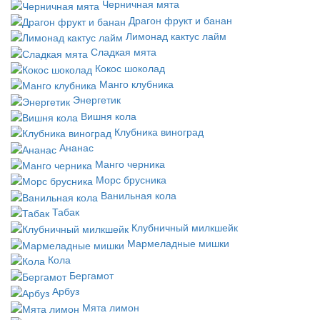
Черничная мята
Драгон фрукт и банан
Лимонад кактус лайм
Сладкая мята
Кокос шоколад
Манго клубника
Энергетик
Вишня кола
Клубника виноград
Ананас
Манго черника
Морс брусника
Ванильная кола
Табак
Клубничный милкшейк
Мармеладные мишки
Кола
Бергамот
Арбуз
Мята лимон