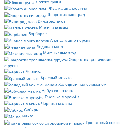
Яблоко груша
Жвачка ананас личи
Энергетик виноград
Виноград алоэ
Малина клюква
Барбарис
Ананас манго персик
Ледяная мята
Микс кислых ягод
Энергетик тропические
фрукты
Черника
Красный мохито
Холодный чай с лимоном
Арбузная жвачка
Ежевика маракуйя
Черника малина
Сибирь
Манго
Гранатовый сок со