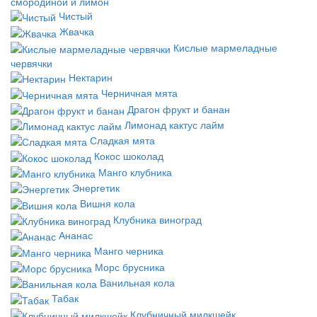
смородиной и лимон
Чистый
Жвачка
Кислые мармеладные
червячки
Нектарин
Черничная мята
Драгон фрукт и банан
Лимонад кактус лайм
Сладкая мята
Кокос шоколад
Манго клубника
Энергетик
Вишня кола
Клубника виноград
Ананас
Манго черника
Морс брусника
Ванильная кола
Табак
Клубничный милкшейк