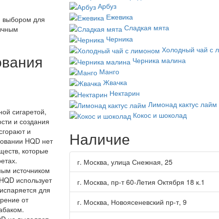
Арбуз
Ежевика
м выбором для
Сладкая мята
бычным
Черника
Холодный чай с 
ования
Черника малина
Манго
Жвачка
Нектарин
Лимонад кактус лайм
ной сигаретой,
Кокос и шоколад
ости и создания
 сгорают и
Наличие
зовании HQD нет
ществ, которые
етах.
г. Москва, улица Снежная, 25
ным источником
 HQD использует
г. Москва, пр-т 60-Летия Октября 18 к.1
 испаряется для
орение от
г. Москва, Новоясеневский пр-т, 9
абаком.