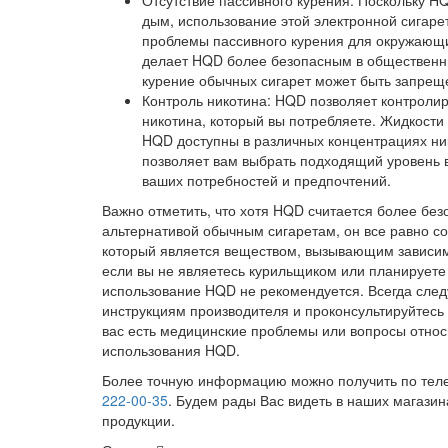
Отсутствие пассивного курения: Поскольку H
дым, использование этой электронной сигаре
проблемы пассивного курения для окружающ
делает HQD более безопасным в общественны
курение обычных сигарет может быть запрещ
Контроль никотина: HQD позволяет контролир
никотина, который вы потребляете. Жидкости
HQD доступны в различных концентрациях ник
позволяет вам выбрать подходящий уровень в
ваших потребностей и предпочтений.
Важно отметить, что хотя HQD считается более без
альтернативой обычным сигаретам, он все равно со
который является веществом, вызывающим зависим
если вы не являетесь курильщиком или планируете 
использование HQD не рекомендуется. Всегда след
инструкциям производителя и проконсультируйтесь 
вас есть медицинские проблемы или вопросы отно
использования HQD.
Более точную информацию можно получить по те
222-00-35
. Будем рады Вас видеть в наших магазин
продукции.