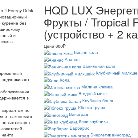
HQD LUX Энергет
uit Energy Drink
инновационный
Фрукты / Tropical F
е курение без
 широкому
(устройство + 2 к
енный и
 самых
Цена
800P
Вишня кола
Ананас
Ванильная кола
Клубничный милкше
овременный
и подчеркивает
Кола
Малина клюква
о обслуживания
Ягодный микс
ддерживается в
Клубника банан
Яблоко груша
 вариантом по
Виноград
ляет сэкономить
Киви клубника
и новых сигарет.
Барбарис
ьзователей
Энергетик виноград
 найти