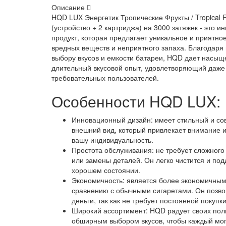
Описание
HQD LUX Энергетик Тропические Фрукты / Tropical Fr
(устройство + 2 картриджа) на 3000 затяжек - это 
продукт, которая предлагает уникальное и приятно
вредных веществ и неприятного запаха. Благодаря
выбору вкусов и емкости батареи, HQD дает насыщ
длительный вкусовой опыт, удовлетворяющий даже
требовательных пользователей.
Особенности HQD LUX:
Инновационный дизайн: имеет стильный и с
внешний вид, который привлекает внимание 
вашу индивидуальность.
Простота обслуживания: не требует сложног
или замены деталей. Он легко чистится и по
хорошем состоянии.
Экономичность: является более экономичным
сравнению с обычными сигаретами. Он позво
деньги, так как не требует постоянной покупк
Широкий ассортимент: HQD радует своих пол
обширным выбором вкусов, чтобы каждый мог