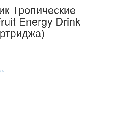
ик Тропические
ruit Energy Drink
артриджа)
йк