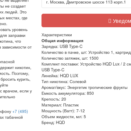
QD не выделяет
г. Москва, Дмитровское шоссе 113 корп.1
ты не создает
их людей. Это
х местах, где
Уведом
ено.
овать уровень
Характеристики
 для заправки
Общая информация
отина, что
Зарядка:
USB Type-C
 зависимости от
Количество в пачке, шт:
Устройство 1, картрид
Количество затяжек, шт:
1500
опасной
Комплект поставки:
Устройство HQD Lux / 2 с
держит никотин,
USB Type-C
ость. Поэтому,
Линейка:
HQD LUX
бросить курить,
Тип никотина:
Солевой
уйте
Аромат/вкус:
Энергетик тропические фрукты
с врачом, если у
Емкость аккумулятора:
850
сительно
Крепость:
20
Материал:
Пластик
Мощность (Ватт):
7-12
лефону
+7 (495)
Объем жидкости, мл:
5
ах табачной
Бренд:
HQD