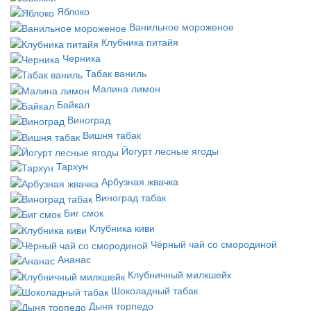
Яблоко
Ванильное мороженое
Клубника питайя
Черника
Табак ваниль
Малина лимон
Байкал
Виноград
Вишня табак
Йогурт лесные ягоды
Тархун
Арбузная жвачка
Виноград табак
Биг смок
Клубника киви
Чёрный чай со смородиной
Ананас
Клубничный милкшейк
Шоколадный табак
Дыня торпедо