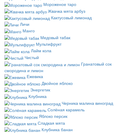
Мороженое таро
Жвачка мята арбуз
Кактусовый лимонад
Личи
Манго
Медовый табак
Мультифрукт
Лайм кола
Чистый
Гранатовый сок
смородина и лимон
Ежевика
Двойное яблоко
Энергетик
Клубника
Черника малина виноград
Солёная карамель
Яблоко персик
Сладкая мята
Клубника банан