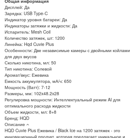
Общая информация
Дисплей:
Да
Зарядка:
USB Type-C
Индикатор уровня батареи:
Да
Индикаторы затяжки и жидкости:
Да
Испаритель:
Mesh Coil
Количество затяжек, шт:
1200
Линейка:
Hqd Cuvie Plus
Особенности:
Две независимые камеры с двойными койлами
для двух вкусов
Сколько никотина, мл:
50
Тип никотина:
Солевой
Аромат/вкус:
Ежевика
Емкость аккумулятора, мА/ч:
650
Мощность (Ватт):
7-12
Размеры, мм:
102x48.2x28
Регулировка мощности:
Интеллектуальный режим AI для
оптимального расхода жидкости
Объем жидкости, мл:
8+8
Бренд:
HQD
Описание
HQD Cuvie Plus Ежевика / Black Ice на 1200 затяжек - это
инновационный продукт, которая предлагает уникальное и