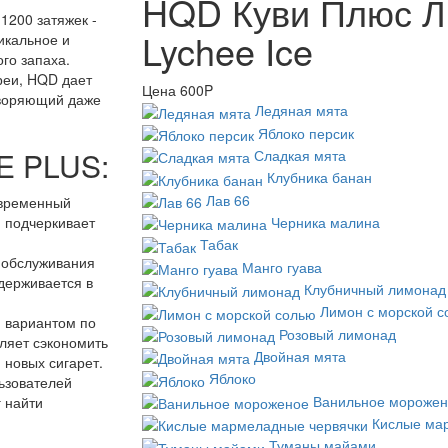
HQD Куви Плюс Ли
1200 затяжек -
Lychee Ice
икальное и
го запаха.
реи, HQD дает
Цена
600P
творяющий даже
Ледяная мята
Яблоко персик
E PLUS:
Сладкая мята
Клубника банан
Лав 66
овременный
Черника малина
и подчеркивает
Табак
о обслуживания
Манго гуава
ддерживается в
Клубничный лимонад
Лимон с морской с
 вариантом по
Розовый лимонад
ляет сэкономить
Двойная мята
и новых сигарет.
Яблоко
ьзователей
Ванильное морожен
 найти
Кислые ма
Туманы майами