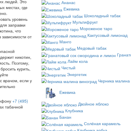
их людей. Это
Ананас
х местах, где
Ежевика
ено.
Шоколадный табак
овать уровень
Мультифрукт
 для заправки
Мороженое таро
отина, что
Кактусовый лимонад
 зависимости от
Манго
Медовый табак
опасной
Гранат
держит никотин,
Лайм кола
ость. Поэтому,
Чистый
бросить курить,
Энергетик
уйте
с врачом, если у
Черника малина 
сительно
Ежевика
лефону
+7 (495)
Двойное яблоко
ах табачной
Клубника
Банан
Солёная карамель
Клубника арбуз