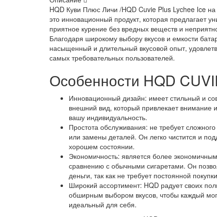
HQD Куви Плюс Личи /HQD Cuvie Plus Lychee Ice на 
это инновационный продукт, которая предлагает ун
приятное курение без вредных веществ и неприятно
Благодаря широкому выбору вкусов и емкости бата
насыщенный и длительный вкусовой опыт, удовле
самых требовательных пользователей.
Особенности HQD CUVI
Инновационный дизайн: имеет стильный и с
внешний вид, который привлекает внимание 
вашу индивидуальность.
Простота обслуживания: не требует сложног
или замены деталей. Он легко чистится и по
хорошем состоянии.
Экономичность: является более экономичным
сравнению с обычными сигаретами. Он позво
деньги, так как не требует постоянной покупк
Широкий ассортимент: HQD радует своих пол
обширным выбором вкусов, чтобы каждый мог
идеальный для себя.