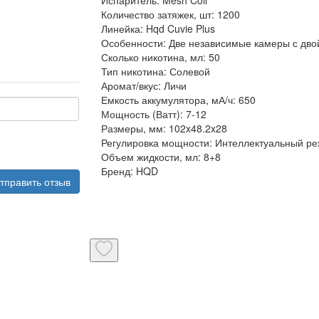
Испаритель:
Mesh Coil
Количество затяжек, шт:
1200
Линейка:
Hqd Cuvie Plus
Особенности:
Две независимые камеры с дво
Сколько никотина, мл:
50
Тип никотина:
Солевой
Аромат/вкус:
Личи
Емкость аккумулятора, мА/ч:
650
Мощность (Ватт):
7-12
Размеры, мм:
102x48.2x28
Регулировка мощности:
Интеллектуальный ре
Объем жидкости, мл:
8+8
Бренд:
HQD
тправить отзыв