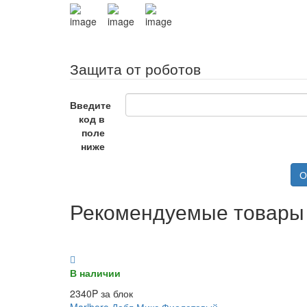
Защита от роботов
Введите
код в
поле
ниже
О
Рекомендуемые товары
В наличии
2340P за блок
Marlboro Дабл Микс Фиолетовый