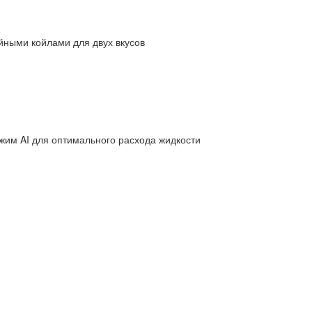
йными койлами для двух вкусов
жим AI для оптимального расхода жидкости