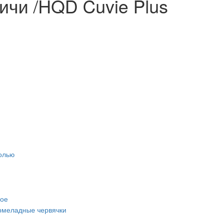
чи /HQD Cuvie Plus
олью
ое
рмеладные червячки