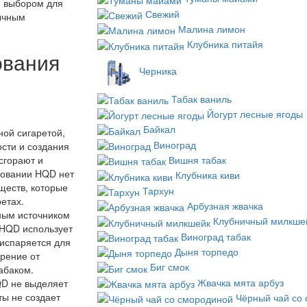
м выбором для
Свежий
бычным
Малина лимон
Клубника питайя
ования
Черника
Табак ваниль
Йогурт лесные ягоды
Байкал
ной сигаретой,
Виноград
ости и создания
Вишня табак
 сгорают и
зовании HQD нет
Клубника киви
ществ, которые
Тархун
етах.
Арбузная жвачка
ным источником
Клубничный милкше
 HQD использует
Виноград табак
 испаряется для
Дыня торпедо
орение от
Биг смок
абаком.
Жвачка мята арбуз
QD не выделяет
ты не создает
Чёрный чай со