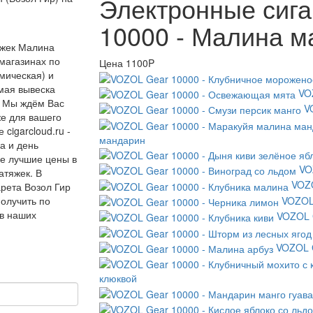
Электронные сига
10000 - Малина м
яжек Малина
магазинах по
Цена
1100P
емическая) и
емая вывеска
VO
. Мы ждём Вас
V
же для вашего
cigarcloud.ru -
мандарин
а и день
е лучшие цены в
VO
атяжек. В
VOZO
арета Возол Гир
VOZOL 
олучить по
 в наших
VOZOL G
VOZOL G
клюквой