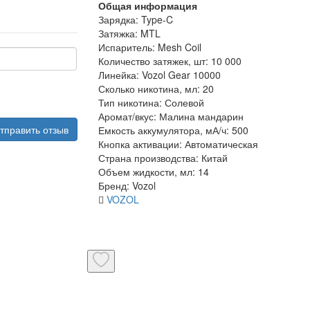
Общая информация
Зарядка:
Type-C
Затяжка:
MTL
Испаритель:
Mesh Coil
Количество затяжек, шт:
10 000
Линейка:
Vozol Gear 10000
Сколько никотина, мл:
20
Тип никотина:
Солевой
Аромат/вкус:
Малина мандарин
тправить отзыв
Емкость аккумулятора, мА/ч:
500
Кнопка активации:
Автоматическая
Страна производства:
Китай
Объем жидкости, мл:
14
Бренд:
Vozol
VOZOL