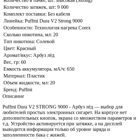
Количество в пачке, шт:
Высокая (Strong)
Количество затяжек, шт:
9 000
Комплект поставки:
Без кабеля
Линейка:
Puffmi Dura V2 Strong 9000
Особенности:
Технология нагрева Corex
Сколько никотина, мл:
20
Тип никотина:
Солевой
Цвет:
Красный
Аромат/вкус:
Арбуз лёд
Вес, гр:
60
Емкость аккумулятора, мА/ч:
650
Материал:
Пластик
Объем жидкости, мл:
20
Бренд:
Puffmi
Описание
Puffmi Dura V2 STRONG 9000 - Арбуз лёд — выбор для
любителей простых электронных сигарет. На корпусе нет
дополнительных кнопок, экрана со множеством параметров и
т.д. Устройство активируется при затяжке, а на дисплей
выводится информация только об уровне заряда и
заполненности бака с жижей.