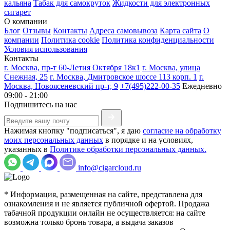
кальяна
Табак для самокруток
Жидкости для электронных
сигарет
О компании
Блог
Отзывы
Контакты
Адреса самовывоза
Карта сайта
О
компании
Политика cookie
Политика конфиденциальности
Условия использования
Контакты
г. Москва, пр-т 60-Летия Октября 18к1
г. Москва, улица
Снежная, 25
г. Москва, Дмитровское шоссе 113 корп. 1
г.
Москва, Новоясеневский пр-т, 9
+7(495)222-00-35
Ежедневно
09:00 - 21:00
Подпишитесь на нас
Нажимая кнопку "подписаться", я даю
согласие на обработку
моих персональных данных
в порядке и на условиях,
указанных в
Политике обработки персональных данных.
info@cigarcloud.ru
* Информация, размещенная на сайте, представлена для
ознакомления и не является публичной офертой. Продажа
табачной продукции онлайн не осуществляется: на сайте
возможна только бронь товара, а выдача заказов