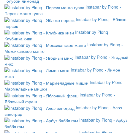
Голубой лимонад
Instabar by Plonq -
Персик манго гуава
Instabar by Plonq - Яблоко
персик
Instabar by Plonq -
Клубника киви
Instabar by Plonq -
Мексиканское манго
Instabar by Plonq - Ягодный
микс
Instabar by Plonq - Лимон
мята
Instabar by Plonq -
Мармеладные мишки
Instabar by Plonq -
Яблочный фреш
Instabar by Plonq - Алоэ
виноград
Instabar by Plonq - Арбуз
баббл гам
Instabar by Plonq -