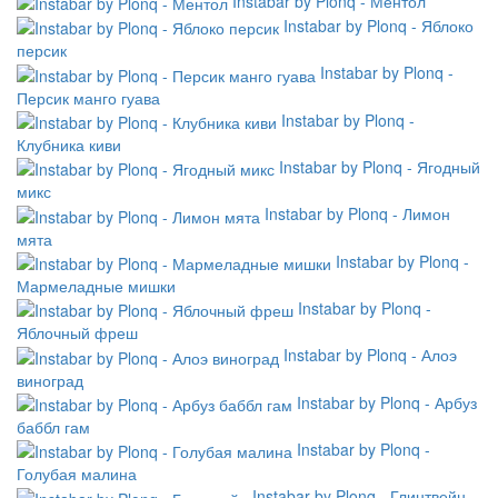
Instabar by Plonq - Ментол
Instabar by Plonq - Яблоко
персик
Instabar by Plonq -
Персик манго гуава
Instabar by Plonq -
Клубника киви
Instabar by Plonq - Ягодный
микс
Instabar by Plonq - Лимон
мята
Instabar by Plonq -
Мармеладные мишки
Instabar by Plonq -
Яблочный фреш
Instabar by Plonq - Алоэ
виноград
Instabar by Plonq - Арбуз
баббл гам
Instabar by Plonq -
Голубая малина
Instabar by Plonq - Глинтвейн