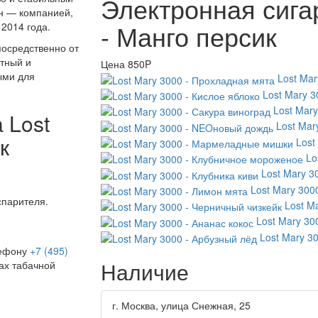
Электронная сига
ун — компанией,
- Манго персик
 2014 года.
посредственно от
тный и
Цена
850P
ыми для
Lost Mar
Lost Mary 3
Lost Mary
 Lost
Lost Mar
к
Lost
Lo
Lost Mary 3
Lost Mary 300
спарителя.
Lost M
Lost Mary 30
Lost Mary 3
лефону
+7 (495)
Наличие
ах табачной
г. Москва, улица Снежная, 25