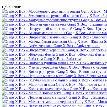
Цена
1200P
Gang X Box - М
Gang X Box - З
Gang X Box - 
Gang X Box - Ледяная м
Gang X Box - Цитру
Gang X Box - Ананас м
Gang X Box - Энергет
Gang X Box - Жвачка б
Gang X Box - Арбуз черника
Gang X Box - Энергетик
Gang X Box - Яблочная фанта
Gang X Box - Бабл гам
Gang X Box - Яблоко кл
Gang X Box - Фанта с череш
Gang X Box - Виноград груша
Gang X Box - Черника ма
Gang X Box - Голубая 
Gang X Box - Малиновая кола
Gang X Box - Кола с 
Gang X Box - Малина ябло
Gang X Box - Ледяная 
Gang X Box - Мохи
Gang X Box - 