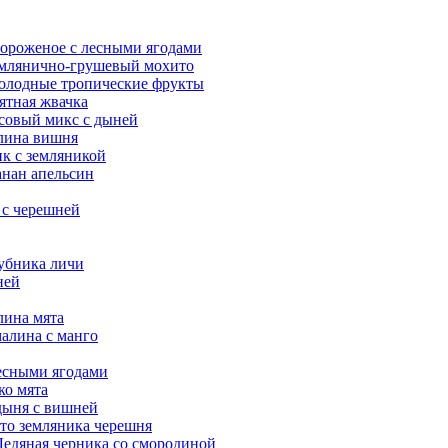
ороженое с лесными ягодами
емлянично-грушевый мохито
Холодные тропические фрукты
ятная жвачка
совый микс с дыней
алина вишня
ик с земляникой
анан апельсин
 с черешней
убника личи
ней
лина мята
малина с манго
лесными ягодами
ко мята
дыня с вишней
то земляника черешня
Ледяная черника со смородиной