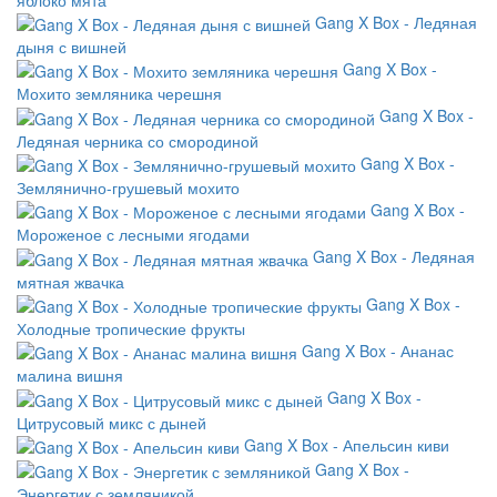
Gang X Box - Ледяная
дыня с вишней
Gang X Box -
Мохито земляника черешня
Gang X Box -
Ледяная черника со смородиной
Gang X Box -
Землянично-грушевый мохито
Gang X Box -
Мороженое с лесными ягодами
Gang X Box - Ледяная
мятная жвачка
Gang X Box -
Холодные тропические фрукты
Gang X Box - Ананас
малина вишня
Gang X Box -
Цитрусовый микс с дыней
Gang X Box - Апельсин киви
Gang X Box -
Энергетик с земляникой