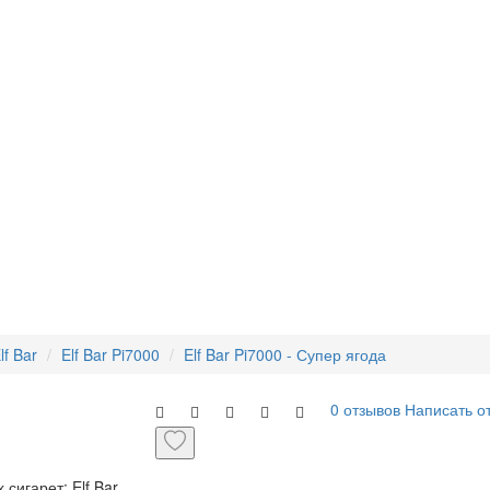
lf Bar
Elf Bar Pi7000
Elf Bar Pi7000 - Супер ягода
0 отзывов
Написать о
сигарет: Elf Bar