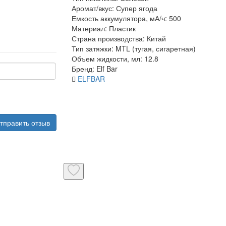
Аромат/вкус:
Супер ягода
Емкость аккумулятора, мА/ч:
500
Материал:
Пластик
Страна производства:
Китай
Тип затяжки:
MTL (тугая, сигаретная)
Объем жидкости, мл:
12.8
Бренд:
Elf Bar
ELFBAR
тправить отзыв