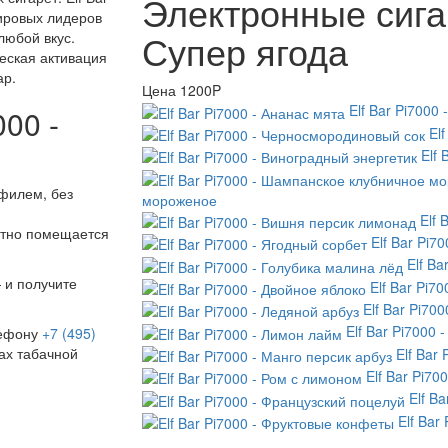
Электронные сигар
мировых лидеров
Супер ягода
любой вкус.
еская активация
ар.
Цена
1200P
Elf Bar Pi7000
000 -
El
Elf 
филем, без
мороженое
Elf 
ртно помещается
Elf Bar Pi7
Elf Ba
 и получите
Elf Bar Pi7
Elf Bar Pi70
Elf Bar Pi7000 
лефону
+7 (495)
ах табачной
Elf Bar
Elf Bar Pi70
Elf B
Elf Bar