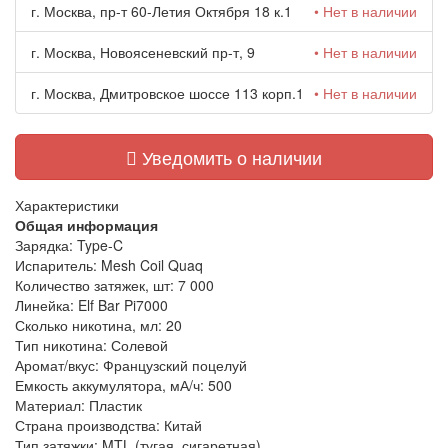
г. Москва, пр-т 60-Летия Октября 18 к.1
• Нет в наличии
г. Москва, Новоясеневский пр-т, 9
• Нет в наличии
г. Москва, Дмитровское шоссе 113 корп.1
• Нет в наличии
Уведомить о наличии
Характеристики
Общая информация
Зарядка:
Type-C
Испаритель:
Mesh Coil Quaq
Количество затяжек, шт:
7 000
Линейка:
Elf Bar Pi7000
Сколько никотина, мл:
20
Тип никотина:
Солевой
Аромат/вкус:
Французский поцелуй
Емкость аккумулятора, мА/ч:
500
Материал:
Пластик
Страна производства:
Китай
Тип затяжки:
MTL (тугая, сигаретная)