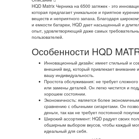
HQD Matrix Черника на 6500 затяжек - это инновац
которая предлагает уникальное и приятное курение
веществ и неприятного запаха. Благодаря широком
и емкости батареи, HQD дает насыщенный и длите
опыт, удовлетворяющий даже самых требовательн
пользователей.
Особенности HQD MATR
Инновационный дизайн: имеет стильный и с
внешний вид, который привлекает внимание 
вашу индивидуальность.
Простота обслуживания: не требует сложног
или замены деталей. Он легко чистится и по
хорошем состоянии.
Экономичность: является более экономичным
сравнению с обычными сигаретами. Он позво
деньги, так как не требует постоянной покупк
Широкий ассортимент: HQD радует своих пол
обширным выбором вкусов, чтобы каждый мог
идеальный для себя.