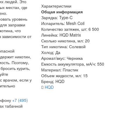
их людей. Это
Характеристики
х местах, где
Общая информация
ено.
Зарядка:
Type-C
овать уровень
Испаритель:
Mesh Coil
 для заправки
Количество затяжек, шт:
6 500
отина, что
Линейка:
HQD Matrix
 зависимости от
Сколько никотина, мл:
20
Тип никотина:
Солевой
опасной
Холод:
Да
держит никотин,
Аромат/вкус:
Черника
ость. Поэтому,
Емкость аккумулятора, мА/ч:
550
бросить курить,
Материал:
Пластик
уйте
Объем жидкости, мл:
15
с врачом, если у
Бренд:
HQD
сительно
HQD
лефону
+7 (495)
ах табачной