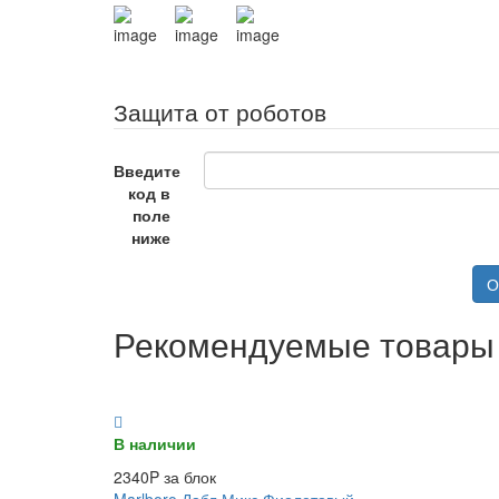
Защита от роботов
Введите
код в
поле
ниже
О
Рекомендуемые товары
В наличии
2340P за блок
Marlboro Дабл Микс Фиолетовый