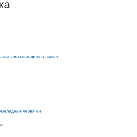
ка
овый сок смородина и лимон
рмеладные червячки
уз