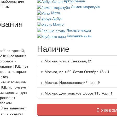
Арбуз банан
м выбором для
бычным
Лимон маракуйя
Мята
Арбуз
ования
Манго
Лесные ягоды
Клубника киви
Наличие
ной сигаретой,
ости и создания
 сгорают и
г. Москва, улица Снежная, 25
зовании HQD нет
ществ, которые
г. Москва, пр-т 60-Летия Октября 18 к.1
етах.
ным источником
г. Москва, Новоясеневский пр-т, 9
 HQD использует
 испаряется для
г. Москва, Дмитровское шоссе 113 корп.1
орение от
абаком.
QD не выделяет
Уведом
ты не создает