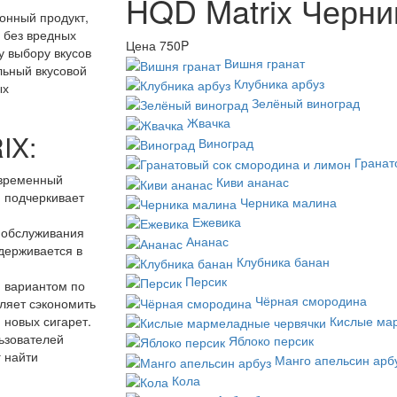
HQD Matrix Черни
ионный продукт,
 без вредных
Цена
750P
у выбору вкусов
Вишня гранат
льный вкусовой
Клубника арбуз
ых
Зелёный виноград
Жвачка
IX:
Виноград
Гранат
овременный
Киви ананас
и подчеркивает
Черника малина
Ежевика
о обслуживания
Ананас
ддерживается в
Клубника банан
Персик
 вариантом по
Чёрная смородина
ляет сэкономить
Кислые ма
и новых сигарет.
ьзователей
Яблоко персик
 найти
Манго апельсин арб
Кола