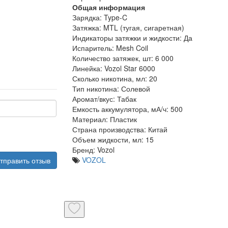
Общая информация
Зарядка:
Type-C
Затяжка:
MTL (тугая, сигаретная)
Индикаторы затяжки и жидкости:
Да
Испаритель:
Mesh Coil
Количество затяжек, шт:
6 000
Линейка:
Vozol Star 6000
Сколько никотина, мл:
20
Тип никотина:
Солевой
Аромат/вкус:
Табак
Емкость аккумулятора, мА/ч:
500
Материал:
Пластик
Страна производства:
Китай
Объем жидкости, мл:
15
Бренд:
Vozol
VOZOL
тправить отзыв