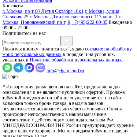
Условия использования
Контакты
г. Москва, пр-т 60-Летия Октября 18к1
г. Москва, улица
Снежная, 25
г. Москва, Дмитровское шоссе 113 корп. 1
г.
Москва, Новоясеневский пр-т, 9
+7(495)222-00-35
Ежедневно
09:00 - 21:00
Подпишитесь на нас
Нажимая кнопку "подписаться", я даю
согласие на обработку
моих персональных данных
в порядке и на условиях,
указанных в
Политике обработки персональных данных.
info@cigarcloud.ru
* Информация, размещенная на сайте, представлена для
ознакомления и не является публичной офертой. Продажа
табачной продукции онлайн не осуществляется: на сайте
возможна только бронь товара, а выдача заказов
осуществляется исключительно через самовывоз. Оплата
происходит непосредственно в нашем магазине в
соответствии с действующим законодательством РФ.
МИНЗДРАВСОЦРАЗВИТИЯ России предупреждает: курение
вредит вашему здоровью! Мы не продаем табачные изделия
лицам моложе 18 лет.