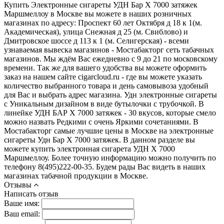
Купить Электронные сигареты УДН Бар X 7000 затяжек
Маршмеллоу в Москве вы можете в наших розничных
магазинах по адресу: Проспект 60 лет Октября д 18 к 1(м.
Академическая), улица Снежная д 25 (м. Свиблово) и
Дмитровское шоссе д 113 к 1 (м. Селигерская) - всеми
узнаваемая вывеска магазинов - Мостабакторг сеть табачных
магазинов. Мы ждём Вас ежедневно с 9 до 21 по московскому
времени. Так же для вашего удобства вы можете оформить
заказ на нашем сайте cigarcloud.ru - где вы можете указать
количество выбранного товара и день самовывоза удобный
для Вас и выбрать адрес магазина. Удн электронные сигареты
с Уникальным дизайном в виде бутылочки с трубочкой. В
линейке УДН БАР Х 7000 затяжек - 30 вкусов, которые смело
можно назвать Редкими с очень Яркими сочетаниями. В
Мостабакторг самые лучшие цены в Москве на электронные
сигареты Удн Бар Х 7000 затяжек. В данном разделе вы
можете купить электронная сигарета УДН Х 7000
Маршмеллоу. Более точную информацию можно получить по
телефону 8(495)222-00-35. Будем рады Вас видеть в наших
магазинах табачной продукции в Москве.
Отзывы
Написать отзыв
Ваше имя:
Ваш email: