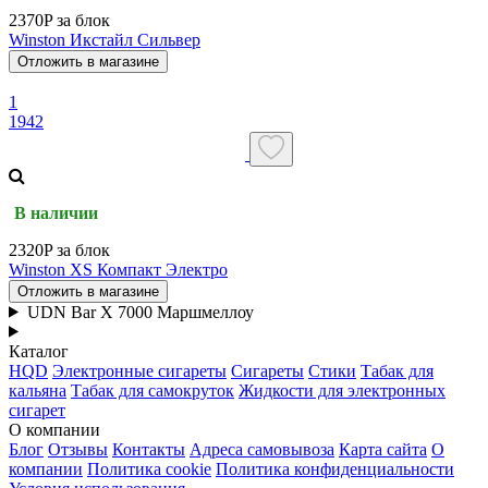
2370P за блок
Winston Икстайл Сильвер
Отложить в магазине
1
1942
В наличии
2320P за блок
Winston XS Компакт Электро
Отложить в магазине
UDN Bar X 7000 Маршмеллоу
Каталог
HQD
Электронные сигареты
Сигареты
Стики
Табак для
кальяна
Табак для самокруток
Жидкости для электронных
сигарет
О компании
Блог
Отзывы
Контакты
Адреса самовывоза
Карта сайта
О
компании
Политика cookie
Политика конфиденциальности