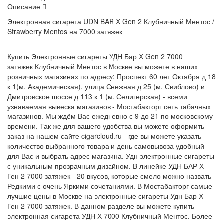
Описание
Электронная сигарета UDN
BAR X Gen 2 Клубничный Ментос /
Strawberry Mentos на 7000 затяжек
Купить Электронные сигареты УДН Бар X Gen 2 7000
затяжек Клубничный Ментос в Москве вы можете в наших
розничных магазинах по адресу: Проспект 60 лет Октября д 18
к 1(м. Академическая), улица Снежная д 25 (м. Свиблово) и
Дмитровское шоссе д 113 к 1 (м. Селигерская) - всеми
узнаваемая вывеска магазинов - Мостабакторг сеть табачных
магазинов. Мы ждём Вас ежедневно с 9 до 21 по московскому
времени. Так же для вашего удобства вы можете оформить
заказ на нашем сайте cigarcloud.ru - где вы можете указать
количество выбранного товара и день самовывоза удобный
для Вас и выбрать адрес магазина. Удн электронные сигареты
с уникальным прозрачным дизайном. В линейке УДН БАР Х
Ген 2 7000 затяжек - 2
0 вкусов, которые смело можно назвать
Редкими с очень Яркими сочетаниями. В Мостабакторг самые
лучшие цены в Москве на электронные сигареты Удн Бар Х
Ген 2 7000 затяжек. В данном разделе вы можете купить
электронная сигарета УДН Х 7000
Клубничный Ментос
. Более