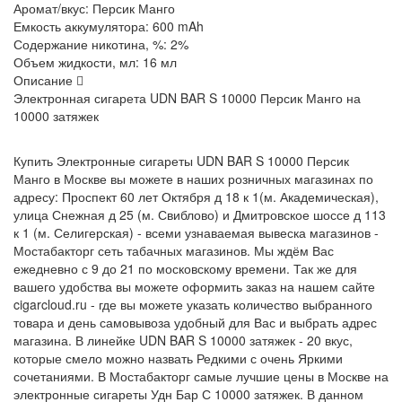
Аромат/вкус:
Персик Манго
Емкость аккумулятора:
600 mAh
Содержание никотина, %:
2%
Объем жидкости, мл:
16 мл
Описание
Электронная сигарета UDN BAR
S 10000 Персик Манго на
10000 затяжек
Купить Электронные сигареты UDN BAR S 10000 Персик
Манго в Москве вы можете в наших розничных магазинах по
адресу: Проспект 60 лет Октября д 18 к 1(м. Академическая),
улица Снежная д 25 (м. Свиблово) и Дмитровское шоссе д 113
к 1 (м. Селигерская) - всеми узнаваемая вывеска магазинов -
Мостабакторг сеть табачных магазинов. Мы ждём Вас
ежедневно с 9 до 21 по московскому времени. Так же для
вашего удобства вы можете оформить заказ на нашем сайте
cigarcloud.ru - где вы можете указать количество выбранного
товара и день самовывоза удобный для Вас и выбрать адрес
магазина. В линейке UDN BAR S 10000 затяжек - 20 вкус,
которые смело можно назвать Редкими с очень Яркими
сочетаниями. В Мостабакторг самые лучшие цены в Москве на
электронные сигареты Удн Бар С 10000 затяжек. В данном