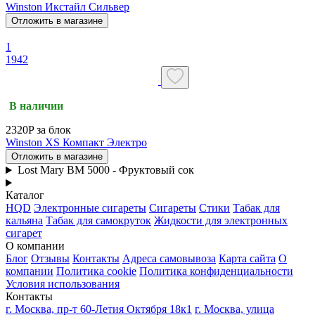
Winston Икстайл Сильвер
Отложить в магазине
1
1942
В наличии
2320P за блок
Winston XS Компакт Электро
Отложить в магазине
Lost Mary BM 5000 - Фруктовый сок
Каталог
HQD
Электронные сигареты
Сигареты
Стики
Табак для
кальяна
Табак для самокруток
Жидкости для электронных
сигарет
О компании
Блог
Отзывы
Контакты
Адреса самовывоза
Карта сайта
О
компании
Политика cookie
Политика конфиденциальности
Условия использования
Контакты
г. Москва, пр-т 60-Летия Октября 18к1
г. Москва, улица