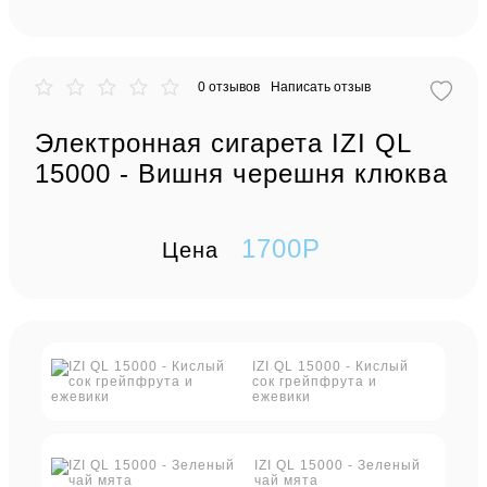
0 отзывов
Написать отзыв
Электронная сигарета IZI QL
15000 - Вишня черешня клюква
1700P
Цена
IZI QL 15000 - Кислый
сок грейпфрута и
ежевики
IZI QL 15000 - Зеленый
чай мята