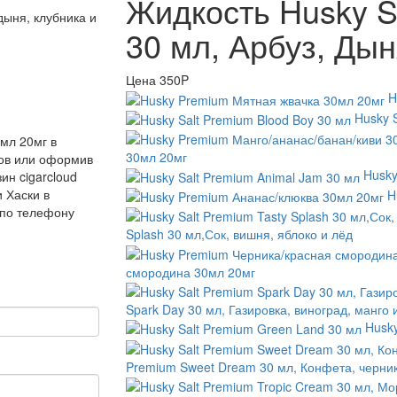
Жидкость Husky Sa
 дыня, клубника
и
30 мл, Арбуз, Дын
Цена
350P
H
Husky 
 мл 20мг в
30мл 20мг
нов или оформив
Husky
ин cigarcloud
 Хаски в
H
 по телефону
Splash 30 мл,Сок, вишня, яблоко и лёд
смородина 30мл 20мг
Spark Day 30 мл, Газировка, виноград, манго 
Husky
Premium Sweet Dream 30 мл, Конфета, черник