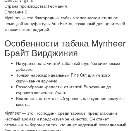
Смесь:
Virginia
Страна производства:
Германия
Описание
Mynheer — это благородный табак в голландском стиле от
немецкой мануфактуры Von Eicken, созданный для ценителей
классических традиций.
Особенности табака Mynheer
Брайт Вирджиния
Натуральность: чистый табачный вкус без химических
добавок.
Тонкая нарезка: идеальный Fine Cut для легкого
скручивания вручную.
Разнообразие крепости: от мягкой Вирджинии до
сурового копченого Zware.
Влажность: оптимальный уровень для курения сразу из
кисета.
Mynheer — это «господин» среди табаков, предлагающий
честный аромат и предсказуемое качество. Он станет
отличным выбором для тех, кто ищет надежный повседневный
бренд с мужским характером.