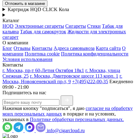
Отложить в магазине
Картридж HQD CLICK Кола
Каталог
HQD
Электронные сигареты
Сигареты
Стики
Табак для
кальяна
Табак для самокруток
Жидкости для электронных
сигарет
О компании
Блог
Отзывы
Контакты
Адреса самовывоза
Карта сайта
О
компании
Политика cookie
Политика конфиденциальности
Условия использования
Контакты
г. Москва, пр-т 60-Летия Октября 18к1
г. Москва, улица
Снежная, 25
г. Москва, Дмитровское шоссе 113 корп. 1
г.
Москва, Новоясеневский пр-т, 9
+7(495)222-00-35
Ежедневно
09:00 - 21:00
Подпишитесь на нас
Нажимая кнопку "подписаться", я даю
согласие на обработку
моих персональных данных
в порядке и на условиях,
указанных в
Политике обработки персональных данных.
info@cigarcloud.ru