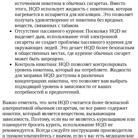
источником никотина в обычных сигаретах. Вместо
этого, HQD использует жидкость с никотином, которая
нагревается и испаряется для ингаляции. Это позволяет
получать удовлетворение от никотина без вредных
веществ, связанных с табаком.
Отсутствие пассивного курения: Поскольку HQD не
выделяет дым, использование этой электронной
сигареты не создает проблемы пассивного курения для
окружающих людей. Это делает HQD более безопасным
в общественных местах, где курение обычных сигарет
может быть запрещено.
Контроль никотина: HQD позволяет контролировать
уровень никотина, который вы потребляете. Жидкости
для заправки HQD доступны в различных
концентрациях никотина, что позволяет вам выбрать
подходящий уровень в зависимости от ваших
потребностей и предпочтений.
Важно отметить, что хотя HQD считается более безопасной
альтернативой обычным сигаретам, он все равно содержит
никотин, который является веществом, вызывающим
зависимость. Поэтому, если вы не являетесь курильщиком или
планируете бросить курить, использование HQD не
рекомендуется. Всегда следуйте инструкциям производителя
и проконсультируйтесь с врачом, если у вас есть медицинские