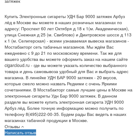
затяжек
Купить Электронные сигареты УДН Бар 9000 затяжек Арбуз
лёд в Москве вы можете в наших розничных магазинах по
адресу: Проспект 60 лет Октября д 18 к 1(м. Академическая),
улица Снежная д 25 (м. Свиблово) и Дмитровское шоссе д 113
к 1 (м. Селигерская) - всеми узнаваемая вывеска магазинов -
Мостабакторг сеть табачных магазинов. Мы ждём Вас
ежедневно с 9 до 21 по московскому времени. Так же для
вашего удобства вы можете оформить заказ на нашем сайте
cigarcloud.ru - где вы можете указать количество выбранного
товара и день самовывоза удобный для Вас и выбрать адрес
магазина. В линейке УДН БАР 9000 затяжек - 20 вкусов,
которые смело можно назвать Редкими с очень Яркими
сочетаниями. В Мостабакторг самые лучшие цены в Москве на
электронные сигареты Удн Бар 9000 затяжек. В данном
разделе вы можете купить электронная сигарета УДН 9000
Арбуз лёд. Более точную информацию можно получить по
телефону 8(495)222-00-35. Будем рады Вас видеть в наших
магазинах табачной продукции в Москве.
Отзывы
Написать отзыв