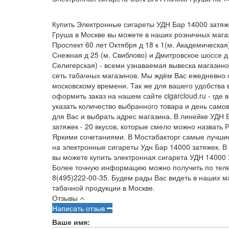
Купить Электронные сигареты УДН Бар 14000 затяж
Груша в Москве вы можете в наших розничных мага
Проспект 60 лет Октября д 18 к 1(м. Академическая
Снежная д 25 (м. Свиблово) и Дмитровское шоссе д 
Селигерская) - всеми узнаваемая вывеска магазино
сеть табачных магазинов. Мы ждём Вас ежедневно с
московскому времени. Так же для вашего удобства
оформить заказ на нашем сайте cigarcloud.ru - где 
указать количество выбранного товара и день сам
для Вас и выбрать адрес магазина. В линейке УДН
затяжек - 20 вкусов, которые смело можно назвать 
Яркими сочетаниями. В Мостабакторг самые лучши
на электронные сигареты Удн Бар 14000 затяжек. В
вы можете купить электронная сигарета УДН 14000
Более точную информацию можно получить по тел
8(495)222-00-35. Будем рады Вас видеть в наших м
табачной продукции в Москве.
Отзывы
Написать отзыв
Ваше имя: