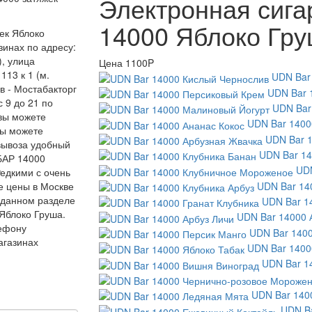
Электронная сиг
14000 Яблоко Гр
ек Яблоко
зинах по адресу:
), улица
Цена
1100P
113 к 1 (м.
UDN Bar
в - Мостабакторг
UDN Bar 
 9 до 21 по
UDN Bar
 вы можете
UDN Bar 1400
вы можете
UDN Bar 
овывоза удобный
UDN Bar 14
 БАР 14000
UDN
Редкими с очень
UDN Bar 14
е цены в Москве
 данном разделе
UDN Bar 1
 Яблоко Груша.
UDN Bar 14000 
ефону
UDN Bar 1400
агазинах
UDN Bar 1400
UDN Bar 1
UDN Bar 140
UDN Ba