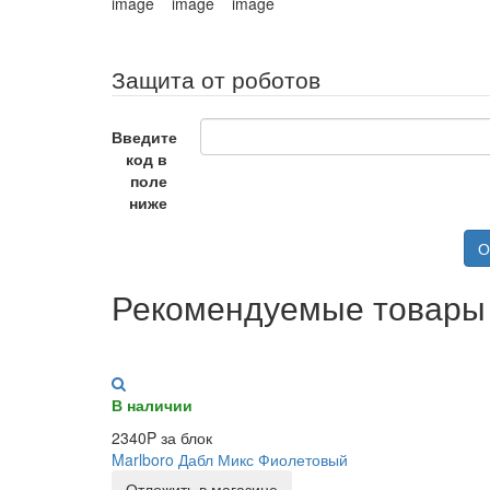
Защита от роботов
Введите
код в
поле
ниже
О
Рекомендуемые товары
В наличии
2340P за блок
Marlboro Дабл Микс Фиолетовый
Отложить в магазине