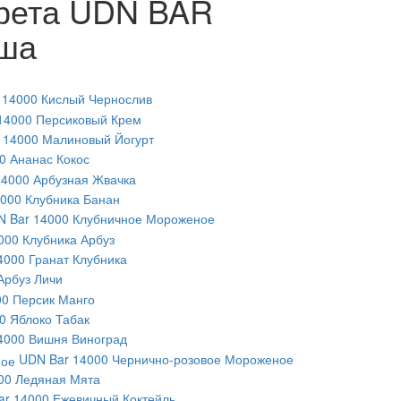
арета UDN BAR
уша
 14000 Кислый Чернослив
14000 Персиковый Крем
 14000 Малиновый Йогурт
0 Ананас Кокос
14000 Арбузная Жвачка
000 Клубника Банан
 Bar 14000 Клубничное Мороженое
000 Клубника Арбуз
4000 Гранат Клубника
Арбуз Личи
0 Персик Манго
0 Яблоко Табак
4000 Вишня Виноград
UDN Bar 14000 Чернично-розовое Мороженое
00 Ледяная Мята
r 14000 Ежевичный Коктейль