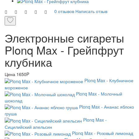
0 отзывов
Написать отзыв
Электронные сигареты
Plonq Max - Грейпфрут
клубника
Цена
1650P
Plonq Max - Клубничное
мороженое
Plonq Max - Молочный
шоколад
Plonq Max - Ананас яблоко
груша
Plonq Max -
Сицилийский апельсин
Plonq Max - Розовый лимонад