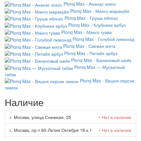
Plonq Max - Ананас кокос
Plonq Max - Манго маракуйя
Plonq Max - Груша яблоко
Plonq Max - Клубника арбуз
Plonq Max - Манго гуава
Plonq Max - Голубой лимонад
Plonq Max - Свежая мята
Plonq Max - Питайя арбуз
Plonq Max - Банановый шейк
Plonq Max — Мускатный
табак
Plonq Max - Вишня персик
лимон
Наличие
г. Москва, улица Снежная, 25
• Нет в наличии
г. Москва, пр-т 60-Летия Октября 18 к.1
• Нет в наличии