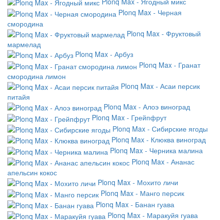
Plonq Max - Ягодный микс
Plonq Max - Черная
смородина
Plonq Max - Фруктовый
мармелад
Plonq Max - Арбуз
Plonq Max - Гранат
смородина лимон
Plonq Max - Асаи персик
питайя
Plonq Max - Алоэ виноград
Plonq Max - Грейпфрут
Plonq Max - Сибирские ягоды
Plonq Max - Клюква виноград
Plonq Max - Черника малина
Plonq Max - Ананас
апельсин кокос
Plonq Max - Мохито личи
Plonq Max - Манго персик
Plonq Max - Банан гуава
Plonq Max - Маракуйя гуава